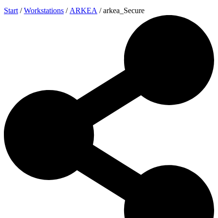
Start
/
Workstations
/
ARKEA
/ arkea_Secure