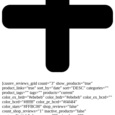
[cusrev_reviews_grid count="3" show_products="true"
product_links="true" sort_by="date" sort="DESC" categories=""
product_tags="" tags="" products="current"
color_ex_brdr="#ebebeb" color_brdr="#ebebeb" color_ex_bcrd=""
color_bcrd="#ffffff" color_pr_bcrd="#f4f4f4"
color_stars="#FFBC00" shop_reviews="false"
count_shop_reviews="1" inactive_products="false"