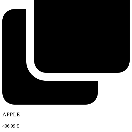
APPLE
406,99
€